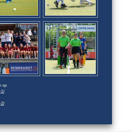
n op:
-1/
-2/