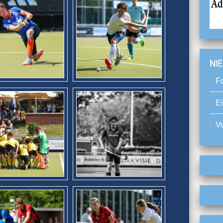
NI
F
E
Vo